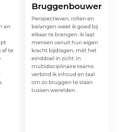
Bruggenbouwer
Perspectieven, rollen en
n en
belangen weet ik goed bij
elkaar te brengen. Ik laat
lpt
mensen vanuit hun eigen
af te
kracht bijdragen, mét het
e
einddoel in zicht. In
n
multidisciplinaire teams
r
verbind ik inhoud en taal
s.
om zo bruggen te slaan
tussen werelden.