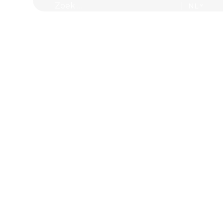
Zoek naar:
|
 ons
Insights
Contact