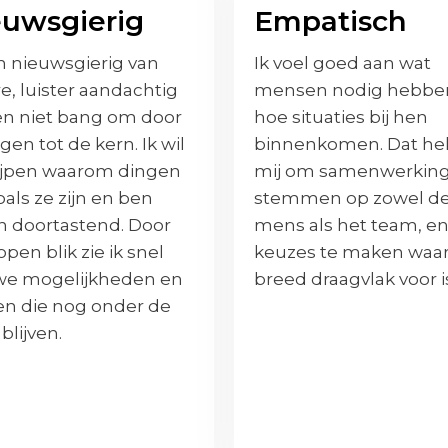
euwsgierig
Empatisch
n nieuwsgierig van
Ik voel goed aan wat
e, luister aandachtig
mensen nodig hebbe
en niet bang om door
hoe situaties bij hen
agen tot de kern. Ik wil
binnenkomen. Dat he
ijpen waarom dingen
mij om samenwerking 
zoals ze zijn en ben
stemmen op zowel d
n doortastend. Door
mens als het team,
e
open blik zie ik snel
keuzes te maken waa
we mogelijkheden en
breed draagvlak voor i
en die nog onder de
 blijven.