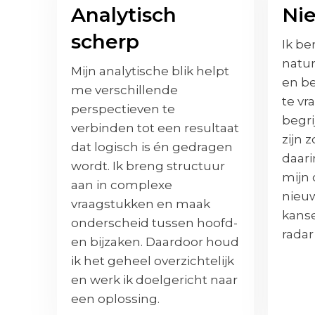
Analytisch
Ni
scherp
Ik be
natur
Mijn analytische blik helpt
en b
me verschillende
te vr
perspectieven te
begr
verbinden tot een resultaat
zijn 
dat logisch is én gedragen
daari
wordt. Ik breng structuur
mijn 
aan in complexe
nieu
vraagstukken en maak
kans
onderscheid tussen hoofd-
radar
en bijzaken. Daardoor houd
ik het geheel overzichtelijk
en werk ik doelgericht naar
een oplossing.