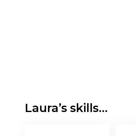
DOORPAKKER
CREATIEF
SNE
Laura’s skills…